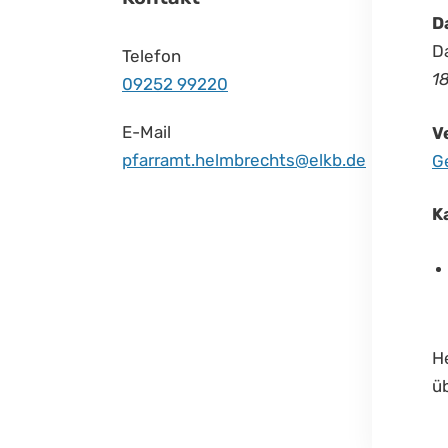
D
Da
Telefon
1
09252 99220
E-Mail
V
pfarramt.helmbrechts@elkb.de
G
K
H
ü