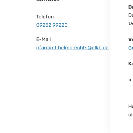
D
Da
Telefon
1
09252 99220
E-Mail
V
pfarramt.helmbrechts@elkb.de
G
K
H
ü