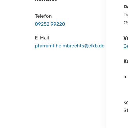
D
Da
Telefon
19
09252 99220
E-Mail
V
pfarramt.helmbrechts@elkb.de
G
K
K
S