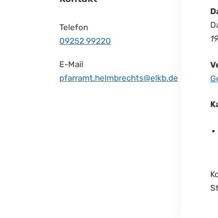
D
Da
Telefon
19
09252 99220
E-Mail
V
pfarramt.helmbrechts@elkb.de
G
K
K
S